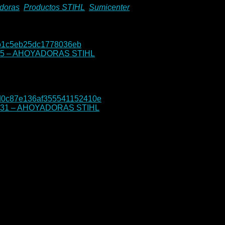
doras
,
Productos STIHL
,
Sumicenter
locidades (marcha atrás) para soltar las brocas atascadas. La
5 – AHOYADORAS STIHL
YADORA BT 45 - AHOYADORAS STIHL
31 – AHOYADORAS STIHL
YADORA BT 131 - AHOYADORAS STIHL