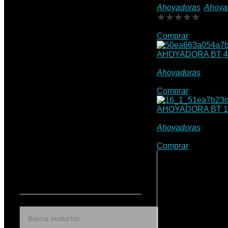
Ahoyadoras
,
Ahoya
reductora de dos ve
Comprar
AHOYADORA BT 4
$
2.601.900
Ahoyadoras
Descripción AHO
Comprar
AHOYADORA BT 1
$
4.604.400
Ahoyadoras
Descripción AHO
Comprar
BUSCAR PRODUCTOS