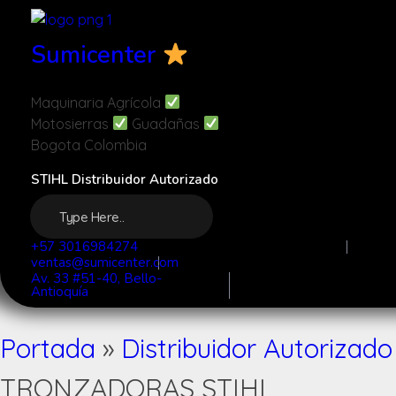
Sumicenter
Maquinaria Agrícola
Motosierras
Guadañas
Bogota Colombia
STIHL Distribuidor Autorizado
+57 3016984274 ​
ventas@sumicenter.com
Av. 33 #51-40, Bello-
Antioquía
Portada
»
Distribuidor Autorizado
TRONZADORAS STIHL