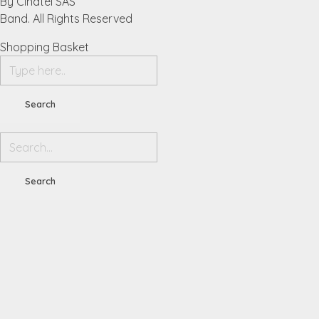
By Cinate
Band. All Rights Reserved
Shopping Basket
1
BIENVENIDO A SUMICENTER!!!
Hola me encuentro en https://sumicenter.com y quiero mas i
Abrir chat