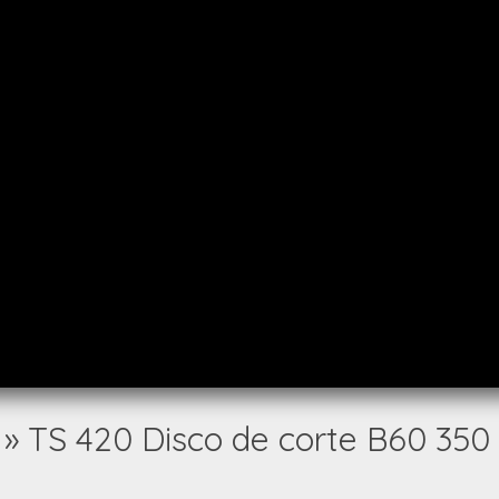
»
TS 420 Disco de corte B60 35