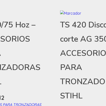
/75 Hoz –
TS 420 Disc
SORIOS
corte AG 35
A
ACCESORI
NZADORAS
PARA
L
TRONZADO
STIHL
12
S PARA TRONZADORAS