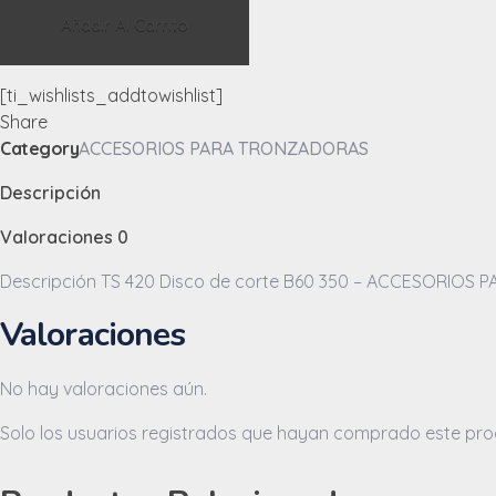
Disco
Añadir Al Carrito
de
corte
[ti_wishlists_addtowishlist]
B60
Share
350
Category
ACCESORIOS PARA TRONZADORAS
-
ACCESORIOS
Descripción
PARA
TRONZADORAS
Valoraciones
0
STIHL
Descripción TS 420 Disco de corte B60 350 – ACCESORIOS
quantity
Valoraciones
No hay valoraciones aún.
Solo los usuarios registrados que hayan comprado este pro