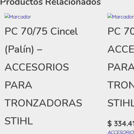
Productos Relacionados
PC 70/75 Cincel
PC 70
(Palín) –
ACCE
ACCESORIOS
PAR
PARA
TRO
TRONZADORAS
STIH
STIHL
$
334.4
ACCESORIO