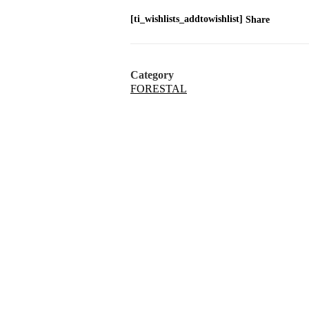
[ti_wishlists_addtowishlist]
Share
Category
FORESTAL