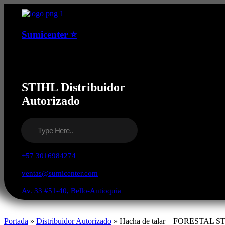
Sumicenter ⭐
Maquinaria Agrícola ✅ Motosierras
✅ Guadañas ✅ Bogota Colombia
STIHL Distribuidor
Autorizado
+57 3016984274 ​
ventas@sumicenter.com
Av. 33 #51-40, Bello-Antioquía
Portada
»
Distribuidor Autorizado
»
Hacha de talar – FORESTAL S