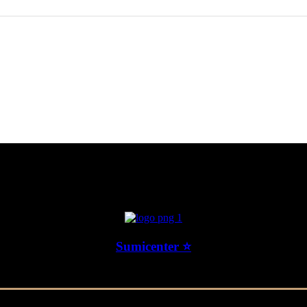
Sumicenter ⭐
Maquinaria Agrícola ✅ Motosierras ✅ Guadañas ✅ Bogota Colombia