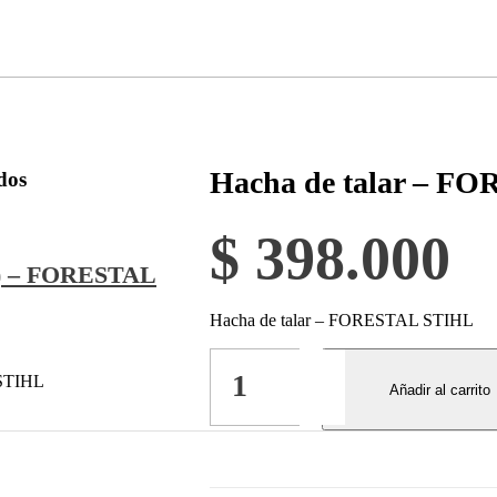
Hacha de talar – F
dos
$
398.000
Cm) – FORESTAL
Hacha de talar – FORESTAL STIHL
Hacha
de
 STIHL
Añadir al carrito
talar
-
FORESTAL
STIHL
quantity