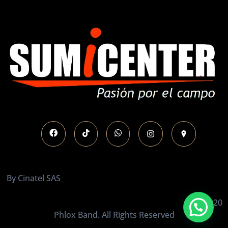
Sumicenter
Maquinaria Agrícola
Motosierras
Guadañas
Bogota Colombia
By Cinatel SAS
© 2020
Phlox Band. All Rights Reserved