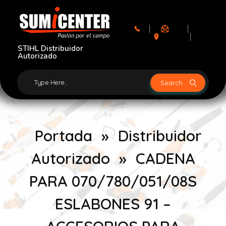
Sumicenter
Maquinaria Agrícola
Motosierras
Guadañas
Bogota Colombia
STIHL Distribuidor
Autorizado
Portada
»
Distribuidor
Autorizado
»
CADENA
PARA 070/780/051/08S
ESLABONES 91 –