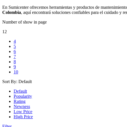
En Sumicenter ofrecemos herramientas y productos de mantenimiento c
Colombia
, aquí encontrará soluciones confiables para el cuidado y r
Number of show in page
12
4
5
6
7
8
9
10
Sort By:
Default
Default
Popularity
Rating
Newness
Low Price
High Price
Filter